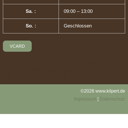
Sa. :
09:00 – 13:00
So. :
Geschlossen
VCARD
[osm_map_v3 map_center="53.6278,10.6881"
zoom="18.0" width="95%" height="450"
post_markers="1" bckgrndimg="GDPR_bckgrnd.png" ]
©2026 www.kilpert.de
Impressum
¦
Datenschutz