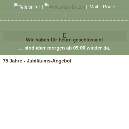
Zum
Tel.
|
|
Mail
|
Route
Inhalt
springen
Wir haben für heute geschlossen!
... sind aber morgen ab 09:00 wieder da.
75 Jahre - Jubiläums-Angebot