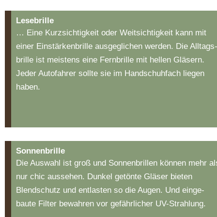
Lesebrille
… Eine Kurzsichtigkeit oder Weitsichtigkeit kann mit
einer Einstärkenbrille aus­ge­gli­chen wer­den. Die All­tags
bril­le ist meis­tens eine Fern­bril­le mit hellen Glä­sern.
Jeder Auto­fahrer soll­te sie im Hand­schuh­fach liegen
haben.
Sonnenbrille
Die Auswahl ist groß und Sonnenbrillen kön­nen mehr al
nur chic aus­­se­hen. Dun­kel ­ge­tön­te Gläser bieten
Blendschutz und entlasten so die Augen. Und einge­
baute Fil­ter bewahren vor gefährlicher UV-Strahlung.