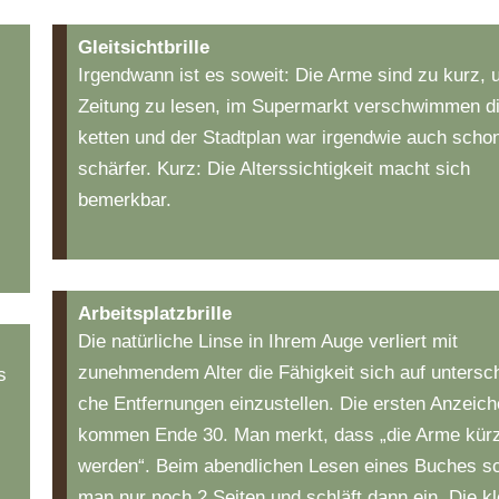
Gleitsichtbrille
Irgendwann ist es soweit: Die Arme sind zu kurz, 
­
Zeitung zu lesen, im Su­per­markt ver­schwim­men die
ket­ten und der Stadt­plan war irgendwie auch scho
schärfer. Kurz: Die Alters­sichtigkeit macht sich
bemerkbar.
Arbeitsplatzbrille
Die natürliche Linse in Ihrem Auge verliert mit
zunehmendem Alter die Fähigkeit sich auf un­ter­schi
s
che Ent­fer­nun­gen einzu­stellen. Die ersten Anzeic
kommen Ende 30. Man merkt, dass „die Arme kür
werden“. Beim abendlichen Lesen eines Buches sc
man nur noch 2 Seiten und schläft dann ein. Die k