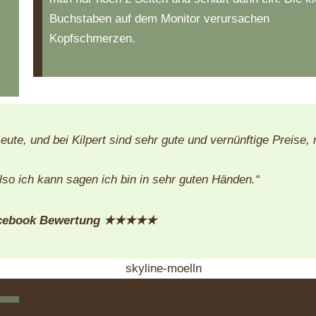
Buchstaben auf dem Monitor ver­ur­sa­chen
Kopfschmerzen.
eute, und bei Kilpert sind sehr gute und vernünftige Preise, 
also ich kann sagen ich bin in sehr guten Händen.“
Facebook Bewertung ★★★★★
[osm_map_v3 map_center="53.6278,10.6881" zoom="
width="95%" height="450" post_markers="1"