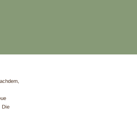
 nachdem,
eue
. Die