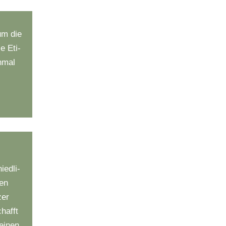
um die
 E­ti­
nmal
ed­li­
hen
zer
hafft
leinen