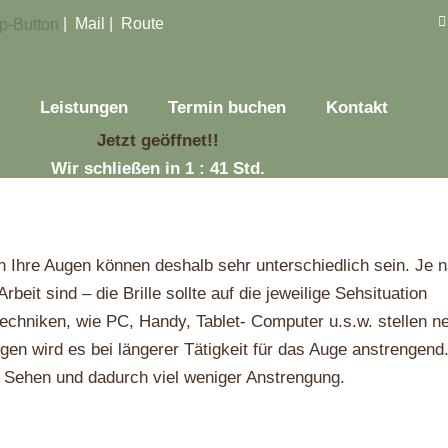
|
Mail
|
Route
s
Leistungen
Termin buchen
Kontakt
Jetzt geöffnet!!
Wir schließen in 1 : 41 Std.
an Ihre Augen können deshalb sehr unterschiedlich sein. Je
eit sind – die Brille sollte auf die jeweilige Sehsituation
chniken, wie PC, Handy, Tablet- Computer u.s.w. stellen n
en wird es bei längerer Tätigkeit für das Auge anstrengend
es Sehen und dadurch viel weniger Anstrengung.